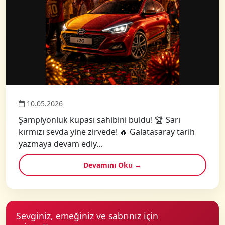
10.05.2026
Şampiyonluk kupası sahibini buldu! 🏆 Sarı
kırmızı sevda yine zirvede! 🔥 Galatasaray tarih
yazmaya devam ediy...
Devamını Oku →
Sevginiz, emeğiniz ve sabrınız için