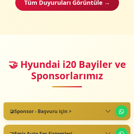
Tüm Duyuruları Görüntüle →
🤝 Hyundai i20 Bayiler ve
Sponsorlarımız
🤝
Sponsor - Başvuru için >
🤝
Emir Auto Ses Sistemleri