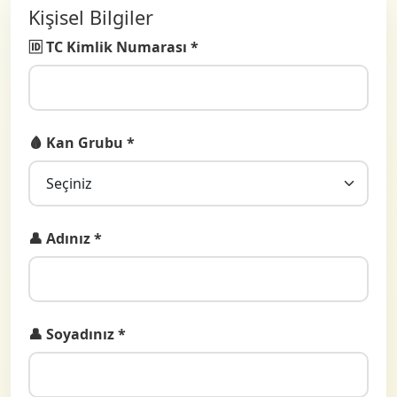
Kişisel Bilgiler
🆔 TC Kimlik Numarası *
🩸 Kan Grubu *
👤 Adınız *
👤 Soyadınız *