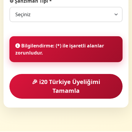
⚙️ Şanzıman Tipi *
Bilgilendirme:
(*) ile işaretli alanlar
zorunludur.
🎉 i20 Türkiye Üyeliğimi
Tamamla